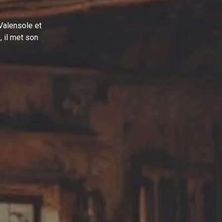
Valensole et
 il met son